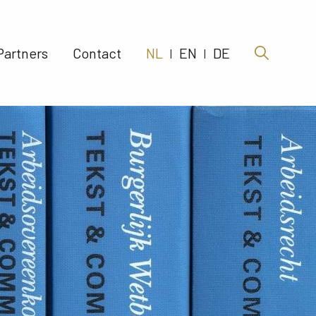
Partners 
Contact 
NL
EN
DE
|
|