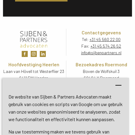
Contactgegevens
Tel:
+31 45 560 22 00
Fax:
+31 45 574 26 52
info@sijbenpartners.nl
Hoofdvestiging Heerlen
Bezoekadres Roermond
Laan van Hövell tot Westerflier 23
Boven de Wolfskuil 3
6411 EW Heerlen
6049 LX Roermond
Routebeschrijving
Routebeschrijving
Bezoekadres De Bilt
De website van Sijben & Partners Advocaten maakt
Soestdijkseweg Zuid 13
gebruik van cookies en scripts van Google om uw gebruik
3732 HC De Bilt (Utrecht)
van onze websites geanonimiseerd te analyseren, zodat
Routebeschrijving
we functionaliteit en effectiviteit kunnen aanpassen.
Na uw toestemming maken we tevens gebruik van