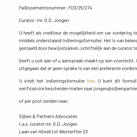
Faillissementsnummer: F03/25/274
Curator: mr. G.D. Jongen
U heeft als crediteur de mogelijkheid om uw vordering ter
middels onderstaand indieningsformulier. Het is van belan
gestaafd door bewijsstukken, schriftelijk aan de curator 
Geeft u ook aan of u aanspraak maakt op een voorrecht. D
uitgegaan dat er geen sprake is van een preferente vorderi
U vindt het indieningsformulier
hier
. U kunt dit formul
verificatoire bescheiden mailen naar jongen@sijbenpartne
of per post zenden naar:
Sijben & Partners Advocaten
t.a.v. curator mr. G.D. Jongen
Laan van Hövell tot Westerflier 23