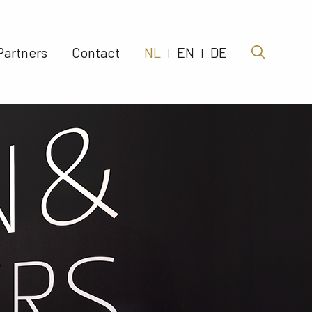
Partners 
Contact 
NL
EN
DE
|
|