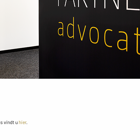
s vindt u
hier
.