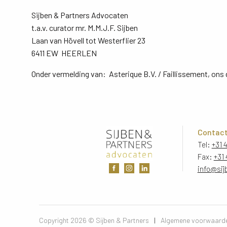
Sijben & Partners Advocaten
t.a.v. curator mr. M.M.J.F. Sijben
Laan van Hövell tot Westerflier 23
6411 EW HEERLEN
Onder vermelding van: Asterique B.V. / Faillissement, o
Contac
Tel:
+31 
Fax:
+31 
info@sij
Copyright 2026 © Sijben & Partners 
|
Algemene voorwaard