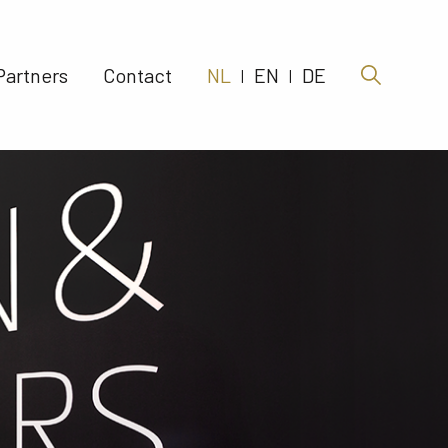
Partners 
Contact 
NL
EN
DE
|
|