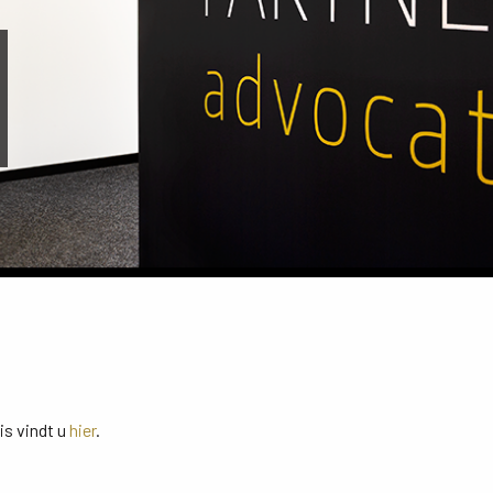
is vindt u
hier
.