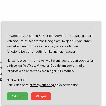
De website van Sijben & Partners Advocaten maakt gebruik
van cookies en scripts van Google om uw gebruik van onze
websites geanonimiseerd te analyseren, zodat we
functionaliteit en effectiviteit kunnen aanpassen.
Na uw toestemming maken we tevens gebruik van cookies en
 Roermond
Bezoekadres De Bilt
scripts van YouTube, Vimeo en Google om social media
uil 3
Soestdijkseweg Zuid 13
integratie op onze websites mogelijk te maken.
ond
3732 HC De Bilt (Utrecht)
ing
Routebeschrijving
Meer weten?
Bekijk dan onze 
privacyverklaring
op deze website.
Akkoord
Weiger
made by ivengi