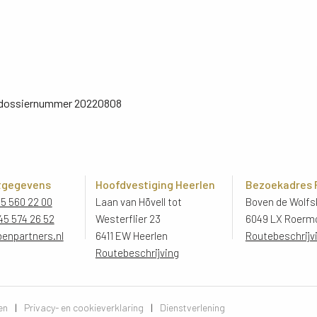
ns dossiernummer 20220808
tgegevens
Hoofdvestiging Heerlen
Bezoekadres
45 560 22 00
Laan van Hövell tot
Boven de Wolfsk
45 574 26 52
Westerflier 23
6049 LX Roerm
benpartners.nl
6411 EW Heerlen
Routebeschrijv
Routebeschrijving
en
|
Privacy- en cookieverklaring
|
Dienstverlening