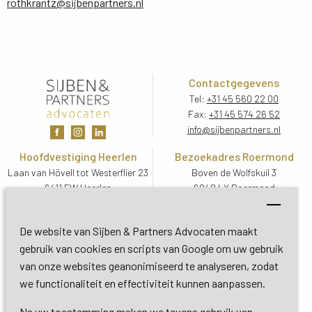
rothkrantz@sijbenpartners.nl
Contactgegevens
Tel:
+31 45 560 22 00
Fax:
+31 45 574 26 52
info@sijbenpartners.nl
Hoofdvestiging Heerlen
Bezoekadres Roermond
Laan van Hövell tot Westerflier 23
Boven de Wolfskuil 3
6411 EW Heerlen
6049 LX Roermond
Routebeschrijving
Routebeschrijving
Bezoekadres De Bilt
De website van Sijben & Partners Advocaten maakt
Soestdijkseweg Zuid 13
gebruik van cookies en scripts van Google om uw gebruik
3732 HC De Bilt (Utrecht)
van onze websites geanonimiseerd te analyseren, zodat
Routebeschrijving
we functionaliteit en effectiviteit kunnen aanpassen.
Na uw toestemming maken we tevens gebruik van