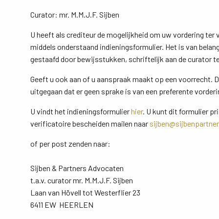
Curator: mr. M.M.J.F. Sijben
U heeft als crediteur de mogelijkheid om uw vordering ter ve
middels onderstaand indieningsformulier. Het is van belang
gestaafd door bewijsstukken, schriftelijk aan de curator 
Geeft u ook aan of u aanspraak maakt op een voorrecht. Do
uitgegaan dat er geen sprake is van een preferente vorderi
U vindt het indieningsformulier
hier
. U kunt dit formulier pr
verificatoire bescheiden mailen naar
sijben@sijbenpartner
of per post zenden naar:
Sijben & Partners Advocaten
t.a.v. curator mr. M.M.J.F. Sijben
Laan van Hövell tot Westerflier 23
6411 EW HEERLEN