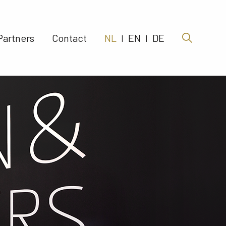
Partners 
Contact 
NL
EN
DE
|
|