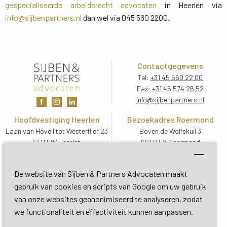
gespecialiseerde arbeidsrecht advocaten
in Heerlen via 
info@sijbenpartners.nl
dan wel via 045 560 2200.
Contactgegevens
Tel:
+31 45 560 22 00
Fax:
+31 45 574 26 52
info@sijbenpartners.nl
Hoofdvestiging Heerlen
Bezoekadres Roermond
Laan van Hövell tot Westerflier 23
Boven de Wolfskuil 3
6411 EW Heerlen
6049 LX Roermond
Routebeschrijving
Routebeschrijving
Bezoekadres De Bilt
De website van Sijben & Partners Advocaten maakt
Soestdijkseweg Zuid 13
gebruik van cookies en scripts van Google om uw gebruik
3732 HC De Bilt (Utrecht)
van onze websites geanonimiseerd te analyseren, zodat
Routebeschrijving
we functionaliteit en effectiviteit kunnen aanpassen.