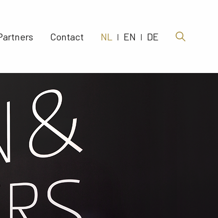
Partners 
Contact 
NL
EN
DE
|
|