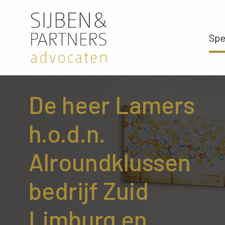
Spe
De heer Lamers
h.o.d.n.
Alroundklussen
bedrijf Zuid
Limburg en