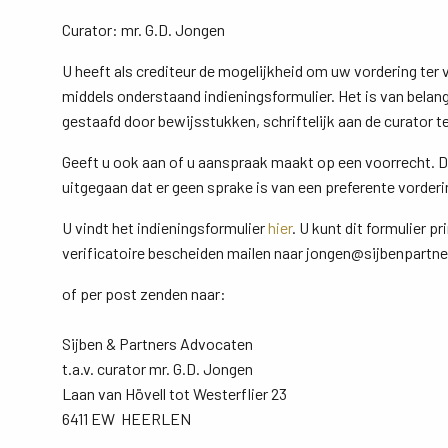
Curator: mr. G.D. Jongen
U heeft als crediteur de mogelijkheid om uw vordering ter ve
middels onderstaand indieningsformulier. Het is van belang
gestaafd door bewijsstukken, schriftelijk aan de curator 
Geeft u ook aan of u aanspraak maakt op een voorrecht. Do
uitgegaan dat er geen sprake is van een preferente vorderi
U vindt het indieningsformulier
hier
. U kunt dit formulier pr
verificatoire bescheiden mailen naar jongen@sijbenpartner
of per post zenden naar:
Sijben & Partners Advocaten
t.a.v. curator mr. G.D. Jongen
Laan van Hövell tot Westerflier 23
6411 EW HEERLEN