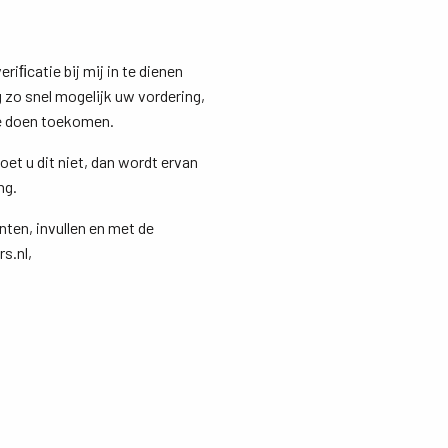
riﬁcatie bij mij in te dienen
 zo snel mogelijk uw vordering,
te doen toekomen.
et u dit niet, dan wordt ervan
ng.
inten, invullen en met de
s.nl,