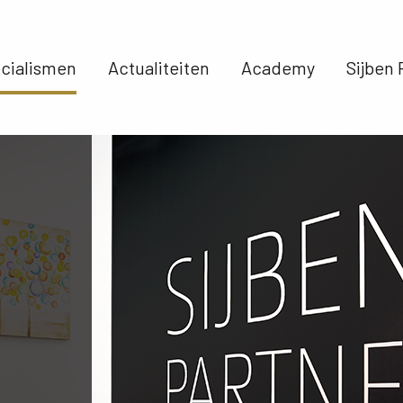
cialismen 
Actualiteiten 
Academy 
Sijben 