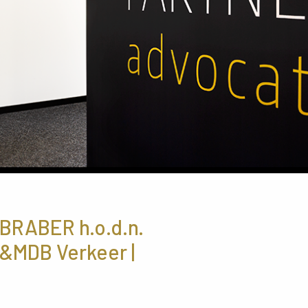
BRABER h.o.d.n.
I&MDB Verkeer |