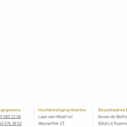
tgegevens
Hoofdvestiging Heerlen
Bezoekadres
45 560 22 00
Laan van Hövell tot
Boven de Wolfsk
45 574 26 52
Westerflier 23
6049 LX Roerm