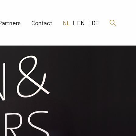
Partners 
Contact 
NL
EN
DE
|
|