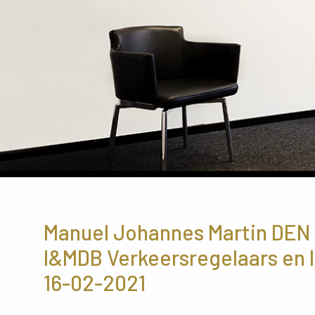
Manuel Johannes Martin DEN 
I&MDB Verkeersregelaars en 
16-02-2021