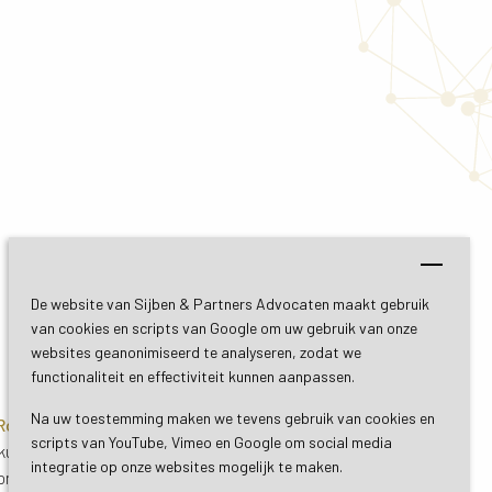
De website van Sijben & Partners Advocaten maakt gebruik
van cookies en scripts van Google om uw gebruik van onze
websites geanonimiseerd te analyseren, zodat we
functionaliteit en effectiviteit kunnen aanpassen.
Na uw toestemming maken we tevens gebruik van cookies en
 Roermond
Bezoekadres De Bilt
scripts van YouTube, Vimeo en Google om social media
uil 3
Soestdijkseweg Zuid 13
integratie op onze websites mogelijk te maken.
ond
3732 HC De Bilt (Utrecht)