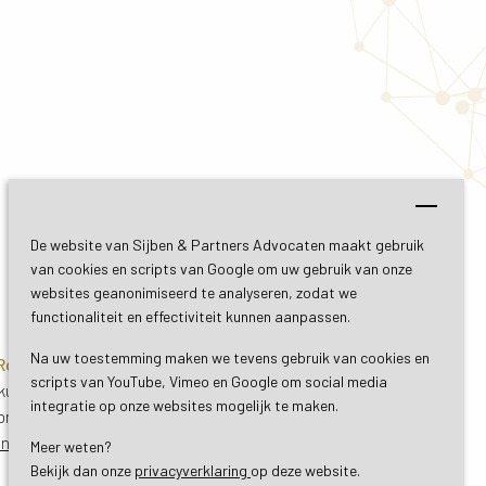
De website van Sijben & Partners Advocaten maakt gebruik
van cookies en scripts van Google om uw gebruik van onze
websites geanonimiseerd te analyseren, zodat we
functionaliteit en effectiviteit kunnen aanpassen.
Na uw toestemming maken we tevens gebruik van cookies en
 Roermond
Bezoekadres De Bilt
scripts van YouTube, Vimeo en Google om social media
uil 3
Soestdijkseweg Zuid 13
integratie op onze websites mogelijk te maken.
ond
3732 HC De Bilt (Utrecht)
ing
Routebeschrijving
Meer weten?
Bekijk dan onze 
privacyverklaring
op deze website.