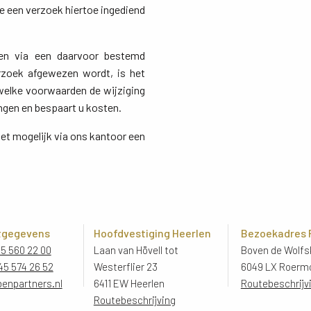
ie een verzoek hiertoe ingediend
len via een daarvoor bestemd
rzoek afgewezen wordt, is het
welke voorwaarden de wijziging
ngen en bespaart u kosten.
het mogelijk via ons kantoor een
tgegevens
Hoofdvestiging Heerlen
Bezoekadres
45 560 22 00
Laan van Hövell tot
Boven de Wolfsk
45 574 26 52
Westerflier 23
6049 LX Roerm
benpartners.nl
6411 EW Heerlen
Routebeschrijv
Routebeschrijving