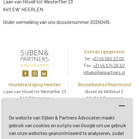
Laan van Hövell tot Westerflier 23
6411 EW HEERLEN
Onder vermelding van ons dossiernummer 20250415.
Contactgegevens
Tel:
+31 45 560 22 00
Fax:
+31 45 574 26 52
info@sijbenpartners.nl
Hoofdvestiging Heerlen
Bezoekadres Roermond
Laan van Hövell tot Westerflier 23
Boven de Wolfskuil 3
6411 EW Heerlen
6049 LX Roermond
Routebeschrijving
Routebeschrijving
Bezoekadres De Bilt
De website van Sijben & Partners Advocaten maakt
Soestdijkseweg Zuid 13
gebruik van cookies en scripts van Google om uw gebruik
3732 HC De Bilt (Utrecht)
van onze websites geanonimiseerd te analyseren, zodat
Routebeschrijving