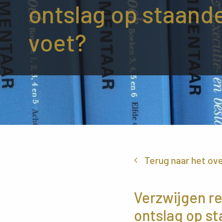
ontslag op staand
voet?
Terug naar het ov
Verzwijgen re
ontslag op s