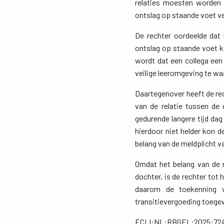
relaties moesten worden 
ontslag op staande voet v
De rechter oordeelde dat 
ontslag op staande voet k
wordt dat een collega een
veilige leeromgeving te wa
Daartegenover heeft de re
van de relatie tussen de
gedurende langere tijd d
hierdoor niet helder kon 
belang van de meldplicht v
Omdat het belang van de 
dochter, is de rechter tot
daarom de toekenning 
transitievergoeding toeg
ECLI:NL:RBGEL:2025:72