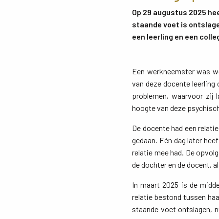
Op 29 augustus 2025 hee
staande voet is ontslag
een leerling en een coll
Een werkneemster was wer
van deze docente leerling
problemen, waarvoor zij 
hoogte van deze psychisc
De docente had een relati
gedaan. Eén dag later hee
relatie mee had. De opvol
de dochter en de docent, a
In maart 2025 is de midd
relatie bestond tussen ha
staande voet ontslagen, 