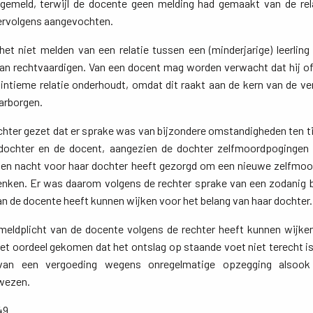
gemeld, terwijl de docente geen melding had gemaakt van de rela
ervolgens aangevochten.
het niet melden van een relatie tussen een (minderjarige) leerling
an rechtvaardigen. Van een docent mag worden verwacht dat hij of
 intieme relatie onderhoudt, omdat dit raakt aan de kern van de v
arborgen.
chter gezet dat er sprake was van bijzondere omstandigheden ten t
 dochter en de docent, aangezien de dochter zelfmoordpogingen
ag en nacht voor haar dochter heeft gezorgd om een nieuwe zelfmo
denken. Er was daarom volgens de rechter sprake van een zodanig bi
an de docente heeft kunnen wijken voor het belang van haar dochter.
meldplicht van de docente volgens de rechter heeft kunnen wijken
 het oordeel gekomen dat het ontslag op staande voet niet terecht i
van een vergoeding wegens onregelmatige opzegging alsook
ewezen.
49