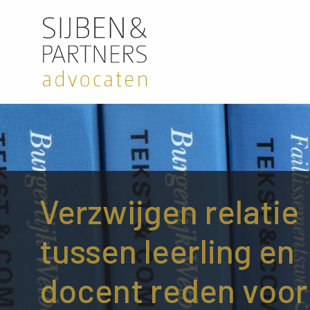
Verzwijgen relatie
tussen leerling en
docent reden voor