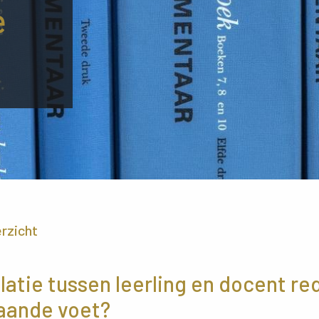
e
erzicht
latie tussen leerling en docent re
taande voet?