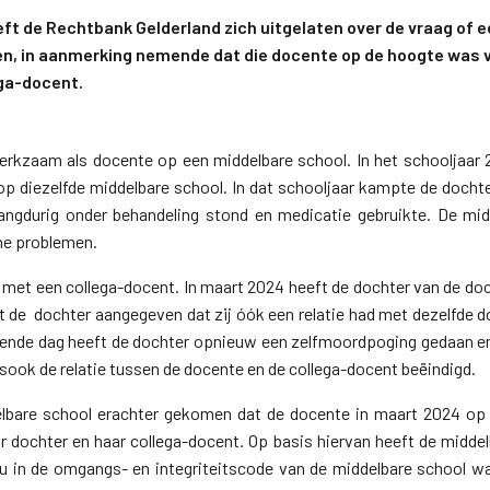
ft de Rechtbank Gelderland zich uitgelaten over de vraag of 
en, in aanmerking nemende dat die docente op de hoogte was v
ega-docent.
kzaam als docente op een middelbare school. In het schooljaar
 op diezelfde middelbare school. In dat schooljaar kampte de docht
langdurig onder behandeling stond en medicatie gebruikte. De mi
he problemen.
e met een collega-docent. In maart 2024 heeft de dochter van de d
ft de dochter aangegeven dat zij óók een relatie had met dezelfde 
gende dag heeft de dochter opnieuw een zelfmoordpoging gedaan en 
lsook de relatie tussen de docente en de collega-docent beëindigd.
elbare school erachter gekomen dat de docente in maart 2024 op
ar dochter en haar collega-docent. Op basis hiervan heeft de midde
nu in de omgangs- en integriteitscode van de middelbare school 