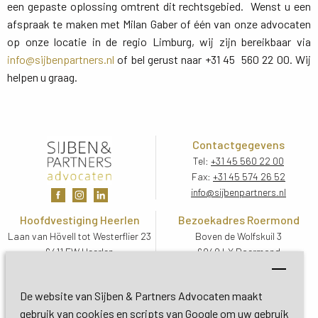
een gepaste oplossing omtrent dit rechtsgebied. Wenst u een
afspraak te maken met Milan Gaber of één van onze advocaten
op onze locatie in de regio Limburg, wij zijn bereikbaar via
info@sijbenpartners.nl
of bel gerust naar +31 45 560 22 00. Wij 
helpen u graag.
Contactgegevens
Tel:
+31 45 560 22 00
Fax:
+31 45 574 26 52
info@sijbenpartners.nl
Hoofdvestiging Heerlen
Bezoekadres Roermond
Laan van Hövell tot Westerflier 23
Boven de Wolfskuil 3
6411 EW Heerlen
6049 LX Roermond
Routebeschrijving
Routebeschrijving
Bezoekadres De Bilt
De website van Sijben & Partners Advocaten maakt
Soestdijkseweg Zuid 13
gebruik van cookies en scripts van Google om uw gebruik