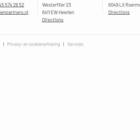
45 574 26 52
Westerflier 23
6049 LX Roerm
benpartners.nl
6411 EW Heerlen
Directions
Directions
|
Privacy- en cookieverklaring
|
Services