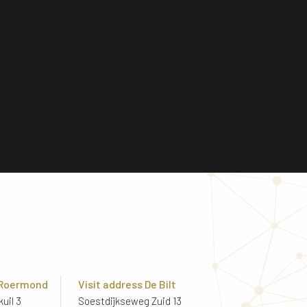
 Roermond
Visit address De Bilt
uil 3
Soestdijkseweg Zuid 13