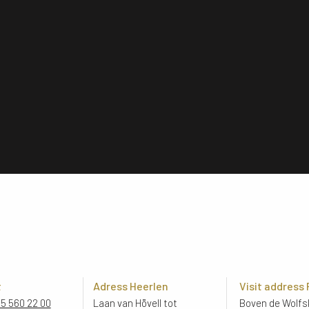
t
Adress Heerlen
Visit address
45 560 22 00
Laan van Hövell tot
Boven de Wolfsk