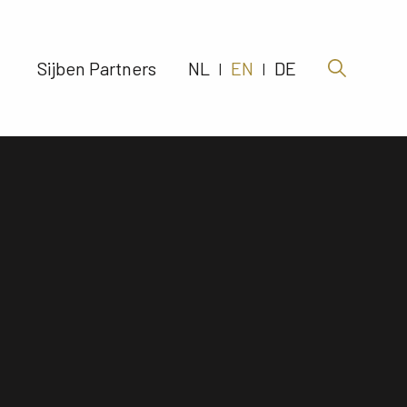
Sijben Partners 
NL
EN
DE
|
|