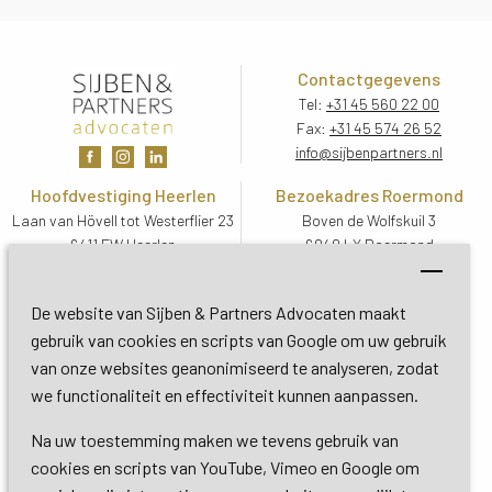
Contactgegevens
Tel:
+31 45 560 22 00
Fax:
+31 45 574 26 52
info@sijbenpartners.nl
Hoofdvestiging Heerlen
Bezoekadres Roermond
Laan van Hövell tot Westerflier 23
Boven de Wolfskuil 3
6411 EW Heerlen
6049 LX Roermond
Routebeschrijving
Routebeschrijving
Bezoekadres De Bilt
De website van Sijben & Partners Advocaten maakt
Soestdijkseweg Zuid 13
gebruik van cookies en scripts van Google om uw gebruik
3732 HC De Bilt (Utrecht)
van onze websites geanonimiseerd te analyseren, zodat
Routebeschrijving
we functionaliteit en effectiviteit kunnen aanpassen.
Na uw toestemming maken we tevens gebruik van
Copyright 2026 © Sijben & Partners 
cookies en scripts van YouTube, Vimeo en Google om