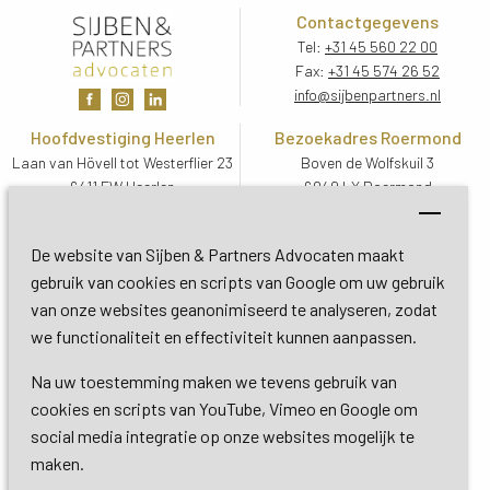
Contactgegevens
Tel:
+31 45 560 22 00
Fax:
+31 45 574 26 52
info@sijbenpartners.nl
Hoofdvestiging Heerlen
Bezoekadres Roermond
Laan van Hövell tot Westerflier 23
Boven de Wolfskuil 3
6411 EW Heerlen
6049 LX Roermond
Routebeschrijving
Routebeschrijving
Bezoekadres De Bilt
De website van Sijben & Partners Advocaten maakt
Soestdijkseweg Zuid 13
gebruik van cookies en scripts van Google om uw gebruik
3732 HC De Bilt (Utrecht)
van onze websites geanonimiseerd te analyseren, zodat
Routebeschrijving
we functionaliteit en effectiviteit kunnen aanpassen.
Na uw toestemming maken we tevens gebruik van
Copyright 2026 © Sijben & Partners 
cookies en scripts van YouTube, Vimeo en Google om
social media integratie op onze websites mogelijk te
Algemene voorwaarden
maken.