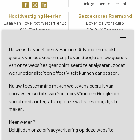
info@sijbenpartners.nl
Hoofdvestiging Heerlen
Bezoekadres Roermond
Laan van Hövell tot Westerflier 23
Boven de Wolfskuil 3
6411 EW Heerlen
6049 LX Roermond
Routebeschrijving
Routebeschrijving
Bezoekadres De Bilt
De website van Sijben & Partners Advocaten maakt
Soestdijkseweg Zuid 13
gebruik van cookies en scripts van Google om uw gebruik
3732 HC De Bilt (Utrecht)
van onze websites geanonimiseerd te analyseren, zodat
Routebeschrijving
we functionaliteit en effectiviteit kunnen aanpassen.
Na uw toestemming maken we tevens gebruik van
Copyright 2026 © Sijben & Partners 
cookies en scripts van YouTube, Vimeo en Google om
social media integratie op onze websites mogelijk te
Algemene voorwaarden
maken.
Meer weten?
Privacy- en cookieverklaring
Bekijk dan onze 
privacyverklaring
op deze website.
Dienstverlening