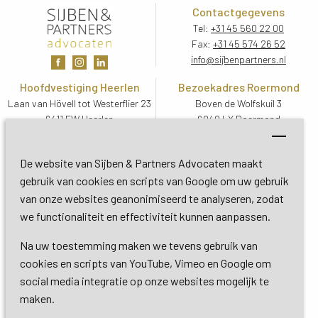
Contactgegevens
Tel:
+31 45 560 22 00
Fax:
+31 45 574 26 52
info@sijbenpartners.nl
Hoofdvestiging Heerlen
Bezoekadres Roermond
Laan van Hövell tot Westerflier 23
Boven de Wolfskuil 3
6411 EW Heerlen
6049 LX Roermond
Routebeschrijving
Routebeschrijving
Bezoekadres De Bilt
De website van Sijben & Partners Advocaten maakt
Soestdijkseweg Zuid 13
gebruik van cookies en scripts van Google om uw gebruik
3732 HC De Bilt (Utrecht)
van onze websites geanonimiseerd te analyseren, zodat
Routebeschrijving
we functionaliteit en effectiviteit kunnen aanpassen.
Na uw toestemming maken we tevens gebruik van
Copyright 2026 © Sijben & Partners 
cookies en scripts van YouTube, Vimeo en Google om
social media integratie op onze websites mogelijk te
Algemene voorwaarden
maken.