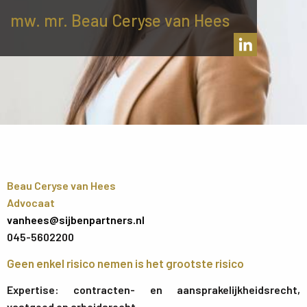
mw. mr. Beau Ceryse van Hees
Beau Ceryse van Hees
Advocaat
vanhees@sijbenpartners.nl
045-5602200
Geen enkel risico nemen is het grootste risico
Expertise: contracten- en aansprakelijkheidsrecht,
vastgoed en arbeidsrecht.