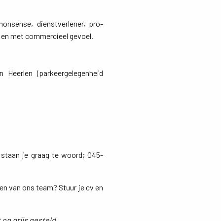
onsense, dienstverlener, pro-
g en met commercieel gevoel.
Heerlen (parkeergelegenheid 
 staan je graag te woord; 045-
ken van ons team? Stuur je cv en
op prijs gesteld.