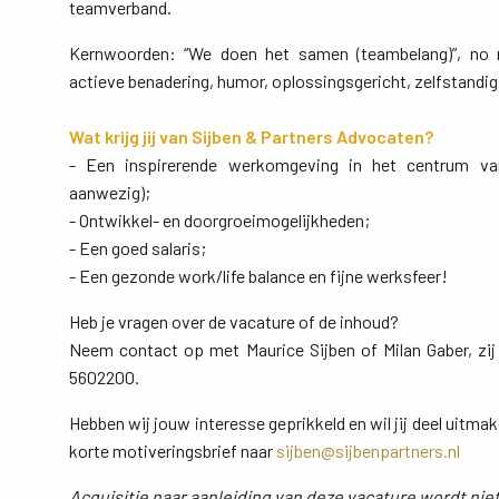
teamverband.
Kernwoorden: “We doen het samen (teambelang)”, no n
actieve benadering, humor, oplossingsgericht, zelfstandi
Wat krijg jij van Sijben & Partners Advocaten?
- Een inspirerende werkomgeving in het centrum van 
aanwezig);
- Ontwikkel- en doorgroeimogelijkheden;
- Een goed salaris;
- Een gezonde work/life balance en fijne werksfeer!
Heb je vragen over de vacature of de inhoud?
Neem contact op met Maurice Sijben of Milan Gaber, zij
5602200.
Hebben wij jouw interesse geprikkeld en wil jij deel uitma
korte motiveringsbrief naar
sijben@sijbenpartners.nl
Acquisitie naar aanleiding van deze vacature wordt niet 