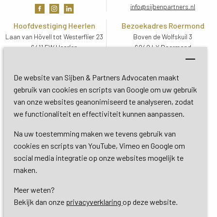
info@sijbenpartners.nl
Hoofdvestiging Heerlen
Bezoekadres Roermond
Laan van Hövell tot Westerflier 23
Boven de Wolfskuil 3
6411 EW Heerlen
6049 LX Roermond
Routebeschrijving
Routebeschrijving
Bezoekadres De Bilt
De website van Sijben & Partners Advocaten maakt
Soestdijkseweg Zuid 13
gebruik van cookies en scripts van Google om uw gebruik
3732 HC De Bilt (Utrecht)
van onze websites geanonimiseerd te analyseren, zodat
Routebeschrijving
we functionaliteit en effectiviteit kunnen aanpassen.
Na uw toestemming maken we tevens gebruik van
Copyright 2026 © Sijben & Partners 
cookies en scripts van YouTube, Vimeo en Google om
social media integratie op onze websites mogelijk te
Algemene voorwaarden
maken.
Meer weten?
Privacy- en cookieverklaring
Bekijk dan onze 
privacyverklaring
op deze website.
Dienstverlening