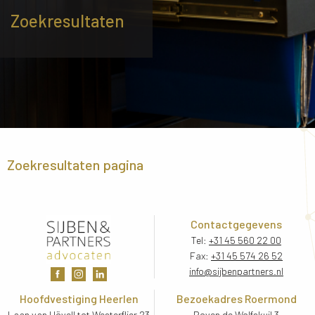
Zoekresultaten
Zoekresultaten pagina
Contactgegevens
Tel:
+31 45 560 22 00
Fax:
+31 45 574 26 52
info@sijbenpartners.nl
Hoofdvestiging Heerlen
Bezoekadres Roermond
Laan van Hövell tot Westerflier 23
Boven de Wolfskuil 3