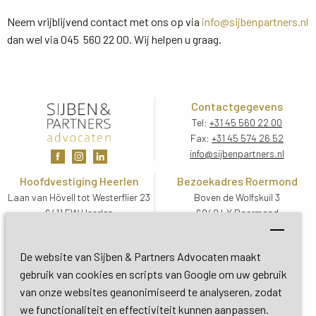
Neem vrijblijvend contact met ons op via
info@sijbenpartners.nl
dan wel via 045 560 22 00. Wij helpen u graag.
Contactgegevens
Tel:
+31 45 560 22 00
Fax:
+31 45 574 26 52
info@sijbenpartners.nl
Hoofdvestiging Heerlen
Bezoekadres Roermond
Laan van Hövell tot Westerflier 23
Boven de Wolfskuil 3
6411 EW Heerlen
6049 LX Roermond
Routebeschrijving
Routebeschrijving
Bezoekadres De Bilt
De website van Sijben & Partners Advocaten maakt
Soestdijkseweg Zuid 13
gebruik van cookies en scripts van Google om uw gebruik
3732 HC De Bilt (Utrecht)
van onze websites geanonimiseerd te analyseren, zodat
Routebeschrijving
we functionaliteit en effectiviteit kunnen aanpassen.