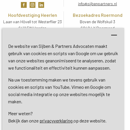
info@sijbenpartners.nl
Hoofdvestiging Heerlen
Bezoekadres Roermond
Laan van Hövell tot Westerflier 23
Boven de Wolfskuil 3
6411 EW Heerlen
6049 LX Roermond
Routebeschrijving
Routebeschrijving
Bezoekadres De Bilt
De website van Sijben & Partners Advocaten maakt
Soestdijkseweg Zuid 13
gebruik van cookies en scripts van Google om uw gebruik
3732 HC De Bilt (Utrecht)
van onze websites geanonimiseerd te analyseren, zodat
Routebeschrijving
we functionaliteit en effectiviteit kunnen aanpassen.
Na uw toestemming maken we tevens gebruik van
Copyright 2026 © Sijben & Partners 
cookies en scripts van YouTube, Vimeo en Google om
social media integratie op onze websites mogelijk te
Algemene voorwaarden
maken.
Meer weten?
Privacy- en cookieverklaring
Bekijk dan onze 
privacyverklaring
op deze website.
Dienstverlening