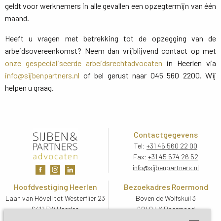
geldt voor werknemers in alle gevallen een opzegtermijn van één
maand.
Heeft u vragen met betrekking tot de opzegging van de
arbeidsovereenkomst? Neem dan vrijblijvend contact op met
onze gespecialiseerde arbeidsrechtadvocaten
in Heerlen via 
info@sijbenpartners.nl
of bel gerust naar 045 560 2200. Wij 
helpen u graag.
Contactgegevens
Tel:
+31 45 560 22 00
Fax:
+31 45 574 26 52
info@sijbenpartners.nl
Hoofdvestiging Heerlen
Bezoekadres Roermond
Laan van Hövell tot Westerflier 23
Boven de Wolfskuil 3
6411 EW Heerlen
6049 LX Roermond
Routebeschrijving
Routebeschrijving