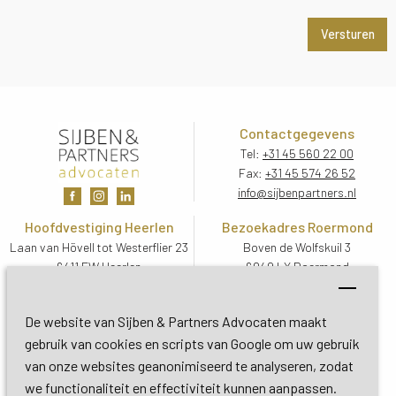
Contactgegevens
Tel:
+31 45 560 22 00
Fax:
+31 45 574 26 52
info@sijbenpartners.nl
Hoofdvestiging Heerlen
Bezoekadres Roermond
Laan van Hövell tot Westerflier 23
Boven de Wolfskuil 3
6411 EW Heerlen
6049 LX Roermond
Routebeschrijving
Routebeschrijving
Bezoekadres De Bilt
De website van Sijben & Partners Advocaten maakt
Soestdijkseweg Zuid 13
gebruik van cookies en scripts van Google om uw gebruik
3732 HC De Bilt (Utrecht)
van onze websites geanonimiseerd te analyseren, zodat
Routebeschrijving
we functionaliteit en effectiviteit kunnen aanpassen.