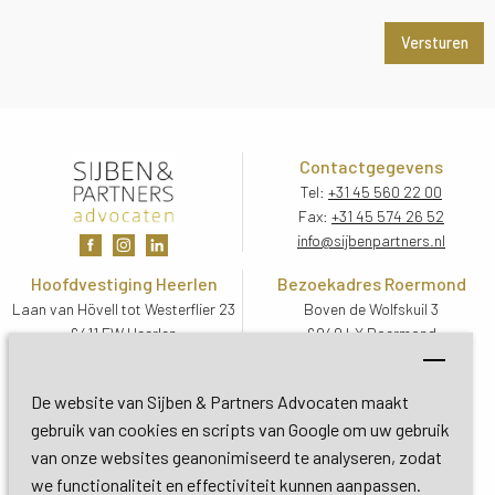
Contactgegevens
Tel:
+31 45 560 22 00
Fax:
+31 45 574 26 52
info@sijbenpartners.nl
Hoofdvestiging Heerlen
Bezoekadres Roermond
Laan van Hövell tot Westerflier 23
Boven de Wolfskuil 3
6411 EW Heerlen
6049 LX Roermond
Routebeschrijving
Routebeschrijving
Bezoekadres De Bilt
De website van Sijben & Partners Advocaten maakt
Soestdijkseweg Zuid 13
gebruik van cookies en scripts van Google om uw gebruik
3732 HC De Bilt (Utrecht)
van onze websites geanonimiseerd te analyseren, zodat
Routebeschrijving
we functionaliteit en effectiviteit kunnen aanpassen.