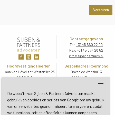
Contactgegevens
Tel:
+31 45 560 22 00
Fax:
+31 45 574 26 52
info@sijbenpartners.nl
Hoofdvestiging Heerlen
Bezoekadres Roermond
Laan van Hövell tot Westerflier 23
Boven de Wolfskuil 3
6411 EW Heerlen
6049 LX Roermond
Routebeschrijving
Routebeschrijving
Bezoekadres De Bilt
De website van Sijben & Partners Advocaten maakt
Soestdijkseweg Zuid 13
gebruik van cookies en scripts van Google om uw gebruik
3732 HC De Bilt (Utrecht)
van onze websites geanonimiseerd te analyseren, zodat
Routebeschrijving
we functionaliteit en effectiviteit kunnen aanpassen.