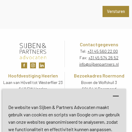
Contactgegevens
Tel:
+31 45 560 22 00
Fax:
+31 45 574 26 52
info@sijbenpartners.nl
Hoofdvestiging Heerlen
Bezoekadres Roermond
Laan van Hövell tot Westerflier 23
Boven de Wolfskuil 3
6411 EW Heerlen
6049 LX Roermond
Routebeschrijving
Routebeschrijving
Bezoekadres De Bilt
De website van Sijben & Partners Advocaten maakt
Soestdijkseweg Zuid 13
gebruik van cookies en scripts van Google om uw gebruik
3732 HC De Bilt (Utrecht)
van onze websites geanonimiseerd te analyseren, zodat
Routebeschrijving
we functionaliteit en effectiviteit kunnen aanpassen.