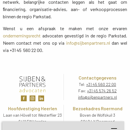
netwerk, belangrijke contacten leggen als het gaat om
ﬁnanciering, organisatie-advies, aan- of verkoopprocessen
binnen de regio Parkstad.
Wenst u een afspraak te maken met onze ervaren
ondernemingsrecht
advocaten gevestigd in de regio Parkstad. 
Neem contact met ons op via
info@sijbenpartners.nl
dan wel 
via +31 45 560 22 00.
Contactgegevens
Tel:
+31 45 560 22 00
Fax:
+31 45 574 26 52
info@sijbenpartners.nl
Hoofdvestiging Heerlen
Bezoekadres Roermond
Laan van Hövell tot Westerflier 23
Boven de Wolfskuil 3
6411 EW Heerlen
6049 LX Roermond
Routebeschrijving
Routebeschrijving