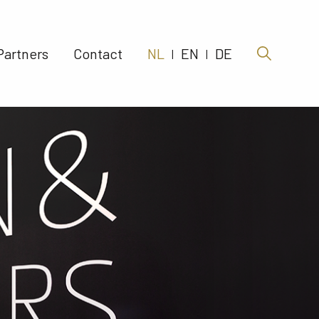
Partners 
Contact 
NL
EN
DE
|
|