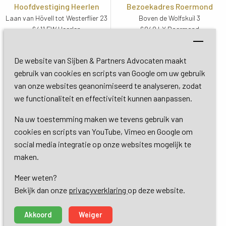
Hoofdvestiging Heerlen
Bezoekadres Roermond
Laan van Hövell tot Westerflier 23
Boven de Wolfskuil 3
6411 EW Heerlen
6049 LX Roermond
Routebeschrijving
Routebeschrijving
Bezoekadres De Bilt
De website van Sijben & Partners Advocaten maakt
Soestdijkseweg Zuid 13
gebruik van cookies en scripts van Google om uw gebruik
3732 HC De Bilt (Utrecht)
van onze websites geanonimiseerd te analyseren, zodat
Routebeschrijving
we functionaliteit en effectiviteit kunnen aanpassen.
Na uw toestemming maken we tevens gebruik van
Copyright 2026 © Sijben & Partners 
cookies en scripts van YouTube, Vimeo en Google om
social media integratie op onze websites mogelijk te
Algemene voorwaarden
maken.
Meer weten?
Privacy- en cookieverklaring
Bekijk dan onze 
privacyverklaring
op deze website.
Dienstverlening
Akkoord
Weiger