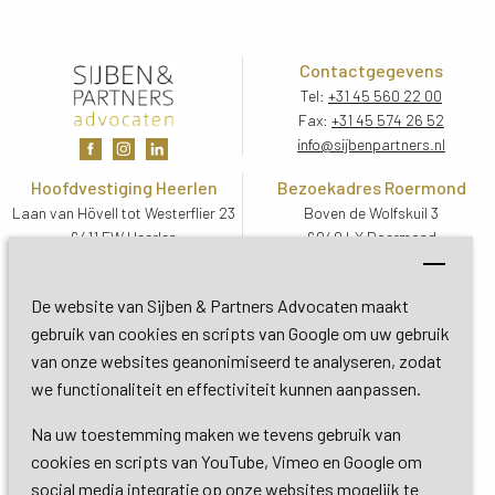
Contactgegevens
Tel:
+31 45 560 22 00
Fax:
+31 45 574 26 52
info@sijbenpartners.nl
Hoofdvestiging Heerlen
Bezoekadres Roermond
Laan van Hövell tot Westerflier 23
Boven de Wolfskuil 3
6411 EW Heerlen
6049 LX Roermond
Routebeschrijving
Routebeschrijving
Bezoekadres De Bilt
De website van Sijben & Partners Advocaten maakt
Soestdijkseweg Zuid 13
gebruik van cookies en scripts van Google om uw gebruik
3732 HC De Bilt (Utrecht)
van onze websites geanonimiseerd te analyseren, zodat
Routebeschrijving
we functionaliteit en effectiviteit kunnen aanpassen.
Na uw toestemming maken we tevens gebruik van
Copyright 2026 © Sijben & Partners 
cookies en scripts van YouTube, Vimeo en Google om
social media integratie op onze websites mogelijk te