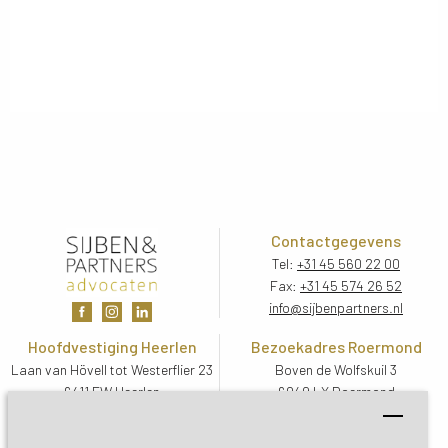
Contactgegevens
Tel:
+31 45 560 22 00
Fax:
+31 45 574 26 52
info@sijbenpartners.nl
Hoofdvestiging Heerlen
Bezoekadres Roermond
Laan van Hövell tot Westerflier 23
Boven de Wolfskuil 3
6411 EW Heerlen
6049 LX Roermond
Routebeschrijving
Routebeschrijving