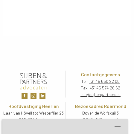
Contactgegevens
Tel:
+31 45 560 22 00
Fax:
+31 45 574 26 52
info@sijbenpartners.nl
Hoofdvestiging Heerlen
Bezoekadres Roermond
Laan van Hövell tot Westerflier 23
Boven de Wolfskuil 3
6411 EW Heerlen
6049 LX Roermond
Routebeschrijving
Routebeschrijving