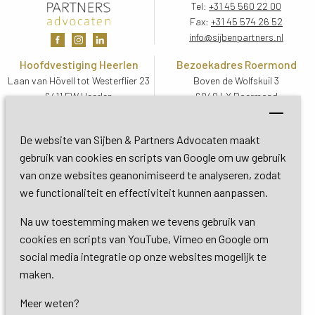
Tel:
+31 45 560 22 00
Fax:
+31 45 574 26 52
info@sijbenpartners.nl
Hoofdvestiging Heerlen
Bezoekadres Roermond
Laan van Hövell tot Westerflier 23
Boven de Wolfskuil 3
6411 EW Heerlen
6049 LX Roermond
Routebeschrijving
Routebeschrijving
Bezoekadres De Bilt
De website van Sijben & Partners Advocaten maakt
Soestdijkseweg Zuid 13
gebruik van cookies en scripts van Google om uw gebruik
3732 HC De Bilt (Utrecht)
van onze websites geanonimiseerd te analyseren, zodat
Routebeschrijving
we functionaliteit en effectiviteit kunnen aanpassen.
Na uw toestemming maken we tevens gebruik van
Copyright 2026 © Sijben & Partners 
cookies en scripts van YouTube, Vimeo en Google om
social media integratie op onze websites mogelijk te
Algemene voorwaarden
maken.
Meer weten?
Privacy- en cookieverklaring