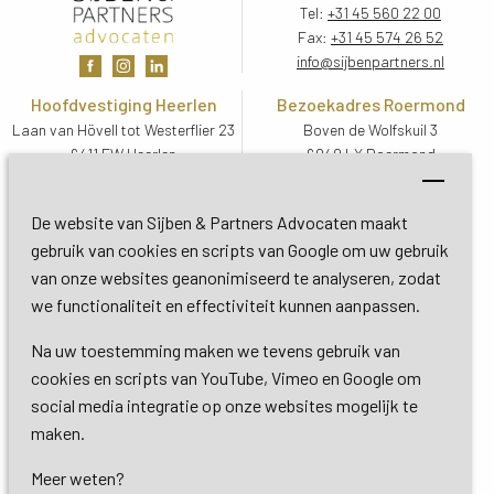
Tel:
+31 45 560 22 00
Fax:
+31 45 574 26 52
info@sijbenpartners.nl
Hoofdvestiging Heerlen
Bezoekadres Roermond
Laan van Hövell tot Westerflier 23
Boven de Wolfskuil 3
6411 EW Heerlen
6049 LX Roermond
Routebeschrijving
Routebeschrijving
Bezoekadres De Bilt
De website van Sijben & Partners Advocaten maakt
Soestdijkseweg Zuid 13
gebruik van cookies en scripts van Google om uw gebruik
3732 HC De Bilt (Utrecht)
van onze websites geanonimiseerd te analyseren, zodat
Routebeschrijving
we functionaliteit en effectiviteit kunnen aanpassen.
Na uw toestemming maken we tevens gebruik van
Copyright 2026 © Sijben & Partners 
cookies en scripts van YouTube, Vimeo en Google om
social media integratie op onze websites mogelijk te
Algemene voorwaarden
maken.
Meer weten?
Privacy- en cookieverklaring