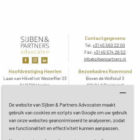
Contactgegevens
Tel:
+31 45 560 22 00
Fax:
+31 45 574 26 52
info@sijbenpartners.nl
Hoofdvestiging Heerlen
Bezoekadres Roermond
Laan van Hövell tot Westerflier 23
Boven de Wolfskuil 3
6411 EW Heerlen
6049 LX Roermond
Routebeschrijving
Routebeschrijving
Bezoekadres De Bilt
De website van Sijben & Partners Advocaten maakt
Soestdijkseweg Zuid 13
gebruik van cookies en scripts van Google om uw gebruik
3732 HC De Bilt (Utrecht)
van onze websites geanonimiseerd te analyseren, zodat
Routebeschrijving
we functionaliteit en effectiviteit kunnen aanpassen.