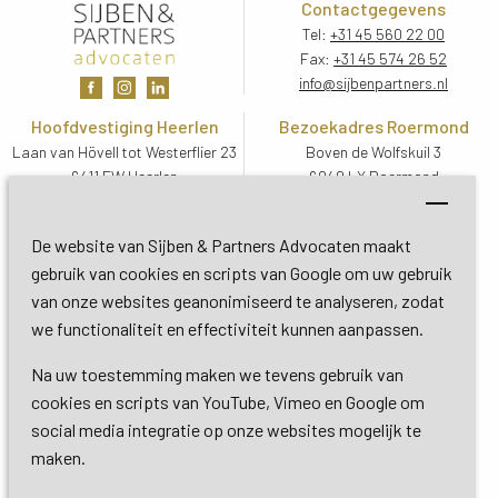
Contactgegevens
Tel:
+31 45 560 22 00
Fax:
+31 45 574 26 52
info@sijbenpartners.nl
Hoofdvestiging Heerlen
Bezoekadres Roermond
Laan van Hövell tot Westerflier 23
Boven de Wolfskuil 3
6411 EW Heerlen
6049 LX Roermond
Routebeschrijving
Routebeschrijving
Bezoekadres De Bilt
De website van Sijben & Partners Advocaten maakt
Soestdijkseweg Zuid 13
gebruik van cookies en scripts van Google om uw gebruik
3732 HC De Bilt (Utrecht)
van onze websites geanonimiseerd te analyseren, zodat
Routebeschrijving
we functionaliteit en effectiviteit kunnen aanpassen.
Na uw toestemming maken we tevens gebruik van
Copyright 2026 © Sijben & Partners 
cookies en scripts van YouTube, Vimeo en Google om
social media integratie op onze websites mogelijk te
Algemene voorwaarden
maken.