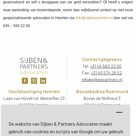
geannuleerd en wilt u teruggave van uw geld verzoeken? Of heeft u vragen
naar aanleiding van bovenstaande, neem dan vrijblijvend contact op met onze
gespecialiseerde advocaten in Heerlen via
info@sijbenpartners.nl
dan wel via 
045 – 560 22 00.
Contactgegevens
Tel:
+31 45 560 22 00
Fax:
+31 45 574 26 52
info@sijbenpartners.nl
Hoofdvestiging Heerlen
Bezoekadres Roermond
Laan van Hövell tot Westerflier 23
Boven de Wolfskuil 3
6411 EW Heerlen
6049 LX Roermond
Routebeschrijving
Routebeschrijving
Bezoekadres De Bilt
De website van Sijben & Partners Advocaten maakt
Soestdijkseweg Zuid 13
gebruik van cookies en scripts van Google om uw gebruik