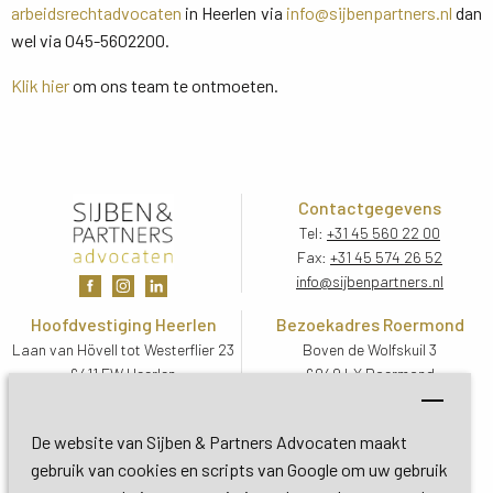
arbeidsrechtadvocaten
in Heerlen via 
info@sijbenpartners.nl
dan 
wel via 045-5602200.
Klik hier
om ons team te ontmoeten.
Contactgegevens
Tel:
+31 45 560 22 00
Fax:
+31 45 574 26 52
info@sijbenpartners.nl
Hoofdvestiging Heerlen
Bezoekadres Roermond
Laan van Hövell tot Westerflier 23
Boven de Wolfskuil 3
6411 EW Heerlen
6049 LX Roermond
Routebeschrijving
Routebeschrijving
Bezoekadres De Bilt
De website van Sijben & Partners Advocaten maakt
Soestdijkseweg Zuid 13
gebruik van cookies en scripts van Google om uw gebruik
3732 HC De Bilt (Utrecht)