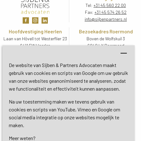
Tel:
+31 45 560 22 00
Fax:
+31 45 574 26 52
info@sijbenpartners.nl
Hoofdvestiging Heerlen
Bezoekadres Roermond
Laan van Hövell tot Westerflier 23
Boven de Wolfskuil 3
6411 EW Heerlen
6049 LX Roermond
Routebeschrijving
Routebeschrijving
Bezoekadres De Bilt
De website van Sijben & Partners Advocaten maakt
Soestdijkseweg Zuid 13
gebruik van cookies en scripts van Google om uw gebruik
3732 HC De Bilt (Utrecht)
van onze websites geanonimiseerd te analyseren, zodat
Routebeschrijving
we functionaliteit en effectiviteit kunnen aanpassen.
Na uw toestemming maken we tevens gebruik van
Copyright 2026 © Sijben & Partners 
cookies en scripts van YouTube, Vimeo en Google om
social media integratie op onze websites mogelijk te
Algemene voorwaarden
maken.
Meer weten?
Privacy- en cookieverklaring