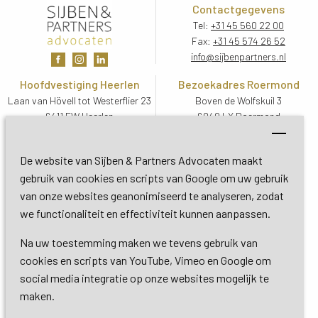
Contactgegevens
Tel:
+31 45 560 22 00
Fax:
+31 45 574 26 52
info@sijbenpartners.nl
Hoofdvestiging Heerlen
Bezoekadres Roermond
Laan van Hövell tot Westerflier 23
Boven de Wolfskuil 3
6411 EW Heerlen
6049 LX Roermond
Routebeschrijving
Routebeschrijving
Bezoekadres De Bilt
De website van Sijben & Partners Advocaten maakt
Soestdijkseweg Zuid 13
gebruik van cookies en scripts van Google om uw gebruik
3732 HC De Bilt (Utrecht)
van onze websites geanonimiseerd te analyseren, zodat
Routebeschrijving
we functionaliteit en effectiviteit kunnen aanpassen.
Na uw toestemming maken we tevens gebruik van
Copyright 2026 © Sijben & Partners 
cookies en scripts van YouTube, Vimeo en Google om
social media integratie op onze websites mogelijk te
Algemene voorwaarden
maken.