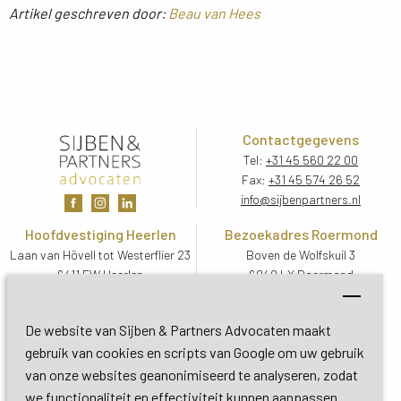
Artikel geschreven door:
Beau van Hees
Contactgegevens
Tel:
+31 45 560 22 00
Fax:
+31 45 574 26 52
info@sijbenpartners.nl
Hoofdvestiging Heerlen
Bezoekadres Roermond
Laan van Hövell tot Westerflier 23
Boven de Wolfskuil 3
6411 EW Heerlen
6049 LX Roermond
Routebeschrijving
Routebeschrijving
Bezoekadres De Bilt
De website van Sijben & Partners Advocaten maakt
Soestdijkseweg Zuid 13
gebruik van cookies en scripts van Google om uw gebruik
3732 HC De Bilt (Utrecht)
van onze websites geanonimiseerd te analyseren, zodat
Routebeschrijving
we functionaliteit en effectiviteit kunnen aanpassen.