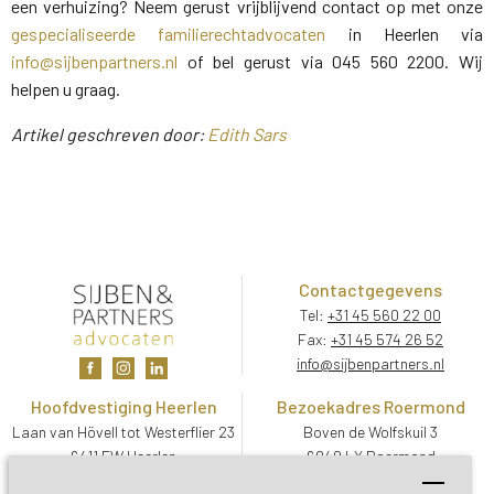
een verhuizing? Neem gerust vrijblijvend contact op met onze
gespecialiseerde familierechtadvocaten
in Heerlen via 
info@sijbenpartners.nl
of bel gerust via 045 560 2200. Wij
helpen u graag.
Artikel geschreven door:
Edith Sars
Contactgegevens
Tel:
+31 45 560 22 00
Fax:
+31 45 574 26 52
info@sijbenpartners.nl
Hoofdvestiging Heerlen
Bezoekadres Roermond
Laan van Hövell tot Westerflier 23
Boven de Wolfskuil 3
6411 EW Heerlen
6049 LX Roermond
Routebeschrijving
Routebeschrijving