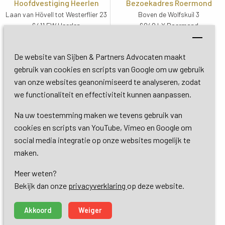
Hoofdvestiging Heerlen
Bezoekadres Roermond
Laan van Hövell tot Westerflier 23
Boven de Wolfskuil 3
6411 EW Heerlen
6049 LX Roermond
Routebeschrijving
Routebeschrijving
Bezoekadres De Bilt
De website van Sijben & Partners Advocaten maakt
Soestdijkseweg Zuid 13
gebruik van cookies en scripts van Google om uw gebruik
3732 HC De Bilt (Utrecht)
van onze websites geanonimiseerd te analyseren, zodat
Routebeschrijving
we functionaliteit en effectiviteit kunnen aanpassen.
Na uw toestemming maken we tevens gebruik van
Copyright 2026 © Sijben & Partners 
cookies en scripts van YouTube, Vimeo en Google om
social media integratie op onze websites mogelijk te
Algemene voorwaarden
maken.
Meer weten?
Privacy- en cookieverklaring
Bekijk dan onze 
privacyverklaring
op deze website.
Dienstverlening
Akkoord
Weiger