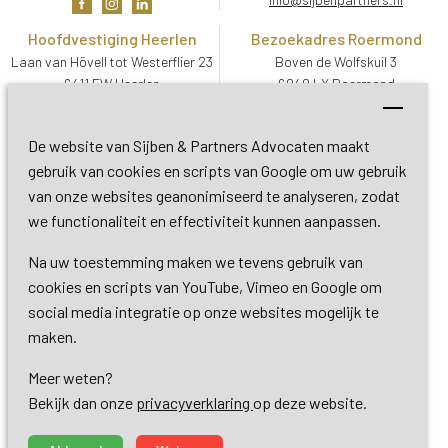
Hoofdvestiging Heerlen
Bezoekadres Roermond
Laan van Hövell tot Westerflier 23
Boven de Wolfskuil 3
6411 EW Heerlen
6049 LX Roermond
Routebeschrijving
Routebeschrijving
Bezoekadres De Bilt
De website van Sijben & Partners Advocaten maakt
Soestdijkseweg Zuid 13
gebruik van cookies en scripts van Google om uw gebruik
3732 HC De Bilt (Utrecht)
van onze websites geanonimiseerd te analyseren, zodat
Routebeschrijving
we functionaliteit en effectiviteit kunnen aanpassen.
Na uw toestemming maken we tevens gebruik van
Copyright 2026 © Sijben & Partners 
cookies en scripts van YouTube, Vimeo en Google om
social media integratie op onze websites mogelijk te
Algemene voorwaarden
maken.
Meer weten?
Privacy- en cookieverklaring
Bekijk dan onze 
privacyverklaring
op deze website.
Dienstverlening