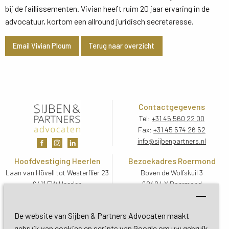
bij de faillissementen. Vivian heeft ruim 20 jaar ervaring in de
advocatuur, kortom een allround juridisch secretaresse.
Email Vivian Ploum
Terug naar overzicht
Contactgegevens
Tel:
+31 45 560 22 00
Fax:
+31 45 574 26 52
info@sijbenpartners.nl
Hoofdvestiging Heerlen
Bezoekadres Roermond
Laan van Hövell tot Westerflier 23
Boven de Wolfskuil 3
6411 EW Heerlen
6049 LX Roermond
Routebeschrijving
Routebeschrijving
Bezoekadres De Bilt
De website van Sijben & Partners Advocaten maakt
Soestdijkseweg Zuid 13
gebruik van cookies en scripts van Google om uw gebruik