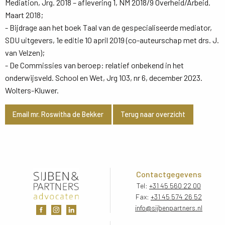
Mediation, Jrg. 2018 – aflevering 1, NM 2018/9 Overheid/Arbeid.
Maart 2018;
- Bijdrage aan het boek Taal van de gespecialiseerde mediator, 
SDU uitgevers, 1e editie 10 april 2019 (co-auteurschap met drs. J.
van Velzen);
- De Commissies van beroep: relatief onbekend in het 
onderwijsveld. School en Wet, Jrg 103, nr 6, december 2023.
Wolters-Kluwer.
Email mr. Roswitha de Bekker
Terug naar overzicht
Contactgegevens
Tel:
+31 45 560 22 00
Fax:
+31 45 574 26 52
info@sijbenpartners.nl