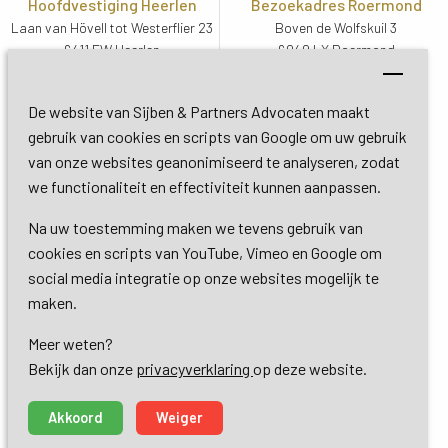
Hoofdvestiging Heerlen
Bezoekadres Roermond
Laan van Hövell tot Westerflier 23
Boven de Wolfskuil 3
6411 EW Heerlen
6049 LX Roermond
Routebeschrijving
Routebeschrijving
Bezoekadres De Bilt
De website van Sijben & Partners Advocaten maakt
Soestdijkseweg Zuid 13
gebruik van cookies en scripts van Google om uw gebruik
3732 HC De Bilt (Utrecht)
van onze websites geanonimiseerd te analyseren, zodat
Routebeschrijving
we functionaliteit en effectiviteit kunnen aanpassen.
Na uw toestemming maken we tevens gebruik van
Copyright 2026 © Sijben & Partners 
cookies en scripts van YouTube, Vimeo en Google om
social media integratie op onze websites mogelijk te
Algemene voorwaarden
maken.
Meer weten?
Privacy- en cookieverklaring
Bekijk dan onze 
privacyverklaring
op deze website.
Dienstverlening
Akkoord
Weiger