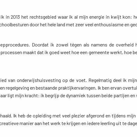
k in 2013 het rechtsgebied waar ik al mijn energie in kwijt kon: he
schoolbesturen door het hele land met zeer veel enthousiasme en ged
epprocedures. Doordat ik zowel tégen als namens de overheid heb
 processen maakt dat ik goed weet hoe een gemeente werkt, hoe bes
bied van onderwijshuisvesting op de voet. Regelmatig deel ik mijn
 regelgeving en bestaande praktijkervaringen. Ik ben ervan overtuigd
 ligt mijn kracht: ik begrijp de dynamiek tussen beide partijen en
ald. Ik heb de opleiding met veel plezier afgerond en tijdens mijn s
reatieve manier aan het werk te krijgen en iedere leerling uit te dage