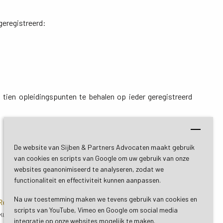
geregistreerd:
tien opleidingspunten te behalen op ieder geregistreerd 
De website van Sijben & Partners Advocaten maakt gebruik
van cookies en scripts van Google om uw gebruik van onze
websites geanonimiseerd te analyseren, zodat we
functionaliteit en effectiviteit kunnen aanpassen.
Na uw toestemming maken we tevens gebruik van cookies en
 Roermond
Bezoekadres De Bilt
scripts van YouTube, Vimeo en Google om social media
uil 3
Soestdijkseweg Zuid 13
integratie op onze websites mogelijk te maken.