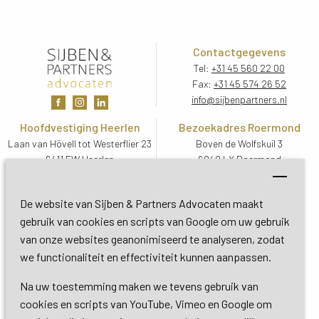
Contactgegevens
Tel:
+31 45 560 22 00
Fax:
+31 45 574 26 52
info@sijbenpartners.nl
Hoofdvestiging Heerlen
Bezoekadres Roermond
Laan van Hövell tot Westerflier 23
Boven de Wolfskuil 3
6411 EW Heerlen
6049 LX Roermond
Routebeschrijving
Routebeschrijving
Bezoekadres De Bilt
De website van Sijben & Partners Advocaten maakt
Soestdijkseweg Zuid 13
gebruik van cookies en scripts van Google om uw gebruik
3732 HC De Bilt (Utrecht)
van onze websites geanonimiseerd te analyseren, zodat
Routebeschrijving
we functionaliteit en effectiviteit kunnen aanpassen.
Na uw toestemming maken we tevens gebruik van
Copyright 2026 © Sijben & Partners 
cookies en scripts van YouTube, Vimeo en Google om